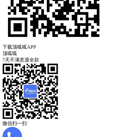
下载顶呱呱APP
顶呱呱
7天不满意退全款
微信扫一扫