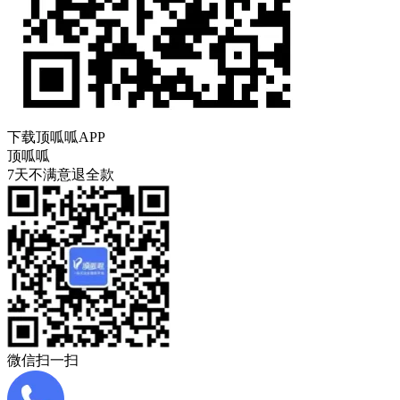
下载顶呱呱APP
顶呱呱
7天不满意退全款
微信扫一扫