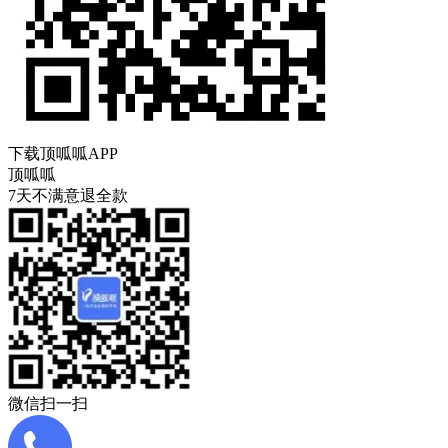
下载顶呱呱APP
顶呱呱
7天不满意退全款
微信扫一扫