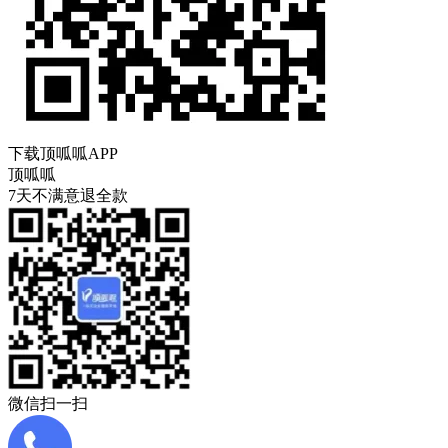
下载顶呱呱APP
顶呱呱
7天不满意退全款
微信扫一扫