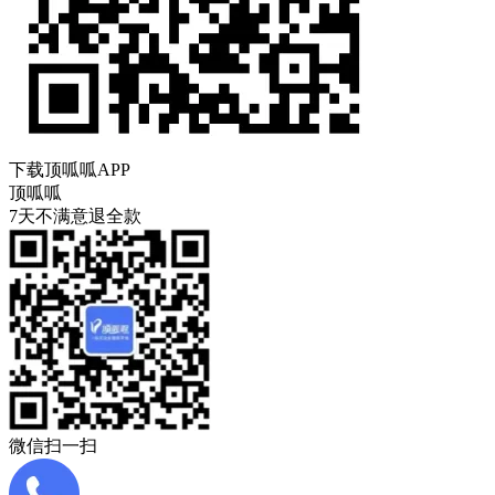
下载顶呱呱APP
顶呱呱
7天不满意退全款
微信扫一扫