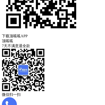
下载顶呱呱APP
顶呱呱
7天不满意退全款
微信扫一扫