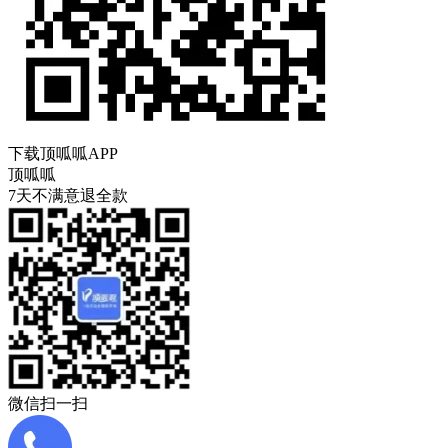
下载顶呱呱APP
顶呱呱
7天不满意退全款
微信扫一扫