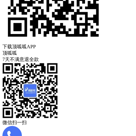
下载顶呱呱APP
顶呱呱
7天不满意退全款
微信扫一扫