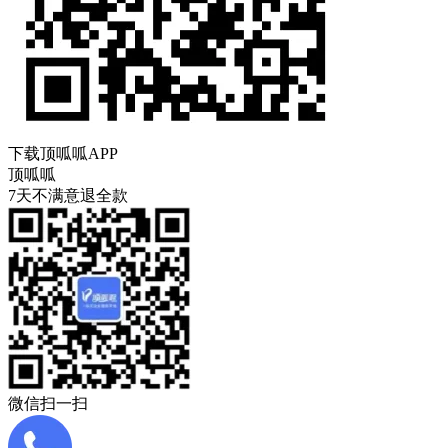
下载顶呱呱APP
顶呱呱
7天不满意退全款
微信扫一扫