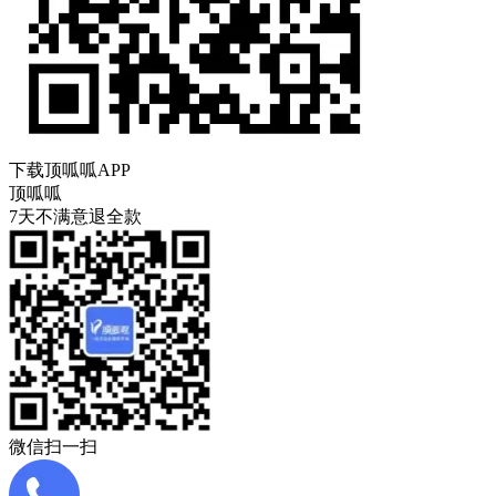
下载顶呱呱APP
顶呱呱
7天不满意退全款
微信扫一扫