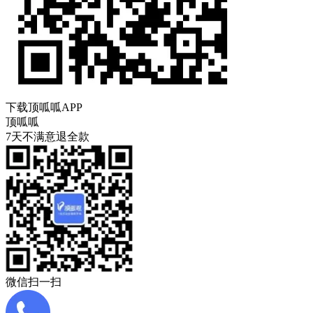
下载顶呱呱APP
顶呱呱
7天不满意退全款
微信扫一扫