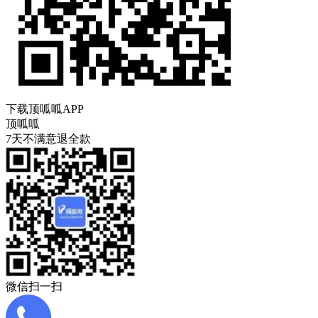
下载顶呱呱APP
顶呱呱
7天不满意退全款
微信扫一扫