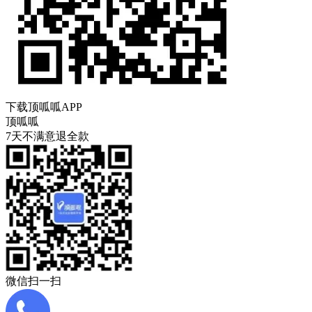
下载顶呱呱APP
顶呱呱
7天不满意退全款
微信扫一扫