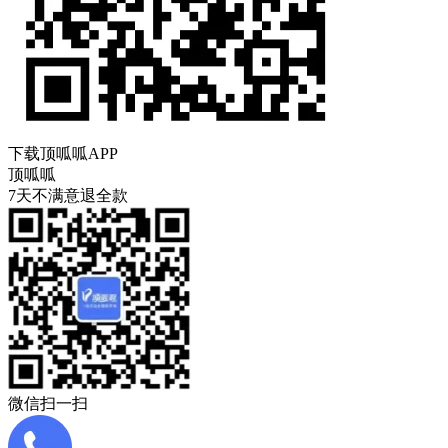
下载顶呱呱APP
顶呱呱
7天不满意退全款
微信扫一扫