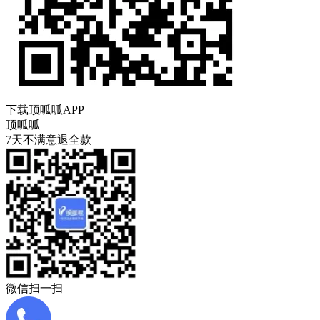
下载顶呱呱APP
顶呱呱
7天不满意退全款
微信扫一扫